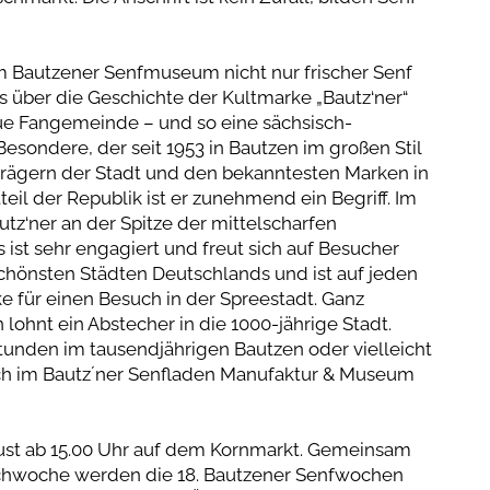
im Bautzener Senfmuseum nicht nur frischer Senf
s über die Geschichte der Kultmarke „Bautz‘ner“
reue Fangemeinde – und so eine sächsisch-
esondere, der seit 1953 in Bautzen im großen Stil
eträgern der Stadt und den bekanntesten Marken in
il der Republik ist er zunehmend ein Begriff. Im
tz‘ner an der Spitze der mittelscharfen
st sehr engagiert und freut sich auf Besucher
schönsten Städten Deutschlands und ist auf jeden
ke für einen Besuch in der Spreestadt. Ganz
ohnt ein Abstecher in die 1000-jährige Stadt.
tunden im tausendjährigen Bautzen oder vielleicht
ich im Bautz´ner Senfladen Manufaktur & Museum
gust ab 15.00 Uhr auf dem Kornmarkt. Gemeinsam
achwoche werden die 18. Bautzener Senfwochen