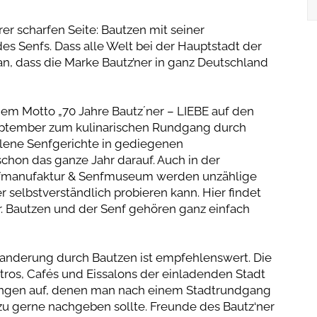
rer scharfen Seite: Bautzen mit seiner
des Senfs. Dass alle Welt bei der Hauptstadt der
ran, dass die Marke Bautz’ner in ganz Deutschland
em Motto „70 Jahre Bautz´ner – LIEBE auf den
eptember zum kulinarischen Rundgang durch
llene Senfgerichte in gediegenen
 schon das ganze Jahr darauf. Auch in der
enfmanufaktur & Senfmuseum werden unzählige
 selbstverständlich probieren kann. Hier findet
. Bautzen und der Senf gehören ganz einfach
Wanderung durch Bautzen ist empfehlenswert. Die
tros, Cafés und Eissalons der einladenden Stadt
ungen auf, denen man nach einem Stadtrundgang
u gerne nachgeben sollte. Freunde des Bautz‘ner