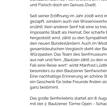
und Fleisch doch ein Genuss-Duett.
Seit seiner Eröffnung im Jahr 2008 wird 
gezapft, sondern auch viel Wissenswerte
erzählt. Kein anderer Senf hat eine so t
imposante Stadt als Heimat. Der scharfe B
hergestellt wird, zählt zu den Sympathi
den neuen Bundesländern. Auch im Westte
gesamtdeutschen Vergleich steht der Bau
Würzpasten. Das Team des Senfmuseums i
aus nah und fern. „Bautzen zählt zu den 
Fall eine Reise wert“, wirbt Manfred Lüdt
besonders zu den Bautzener Senfwochen l
Eine nachhaltige Erinnerung an schöne S
ein Geschenk für liebe Freunde finden s
ganz bestimmt.
Das große Senferlebnis startet am 8. Au
mit der 2. Bautzener Türme Open – Sch