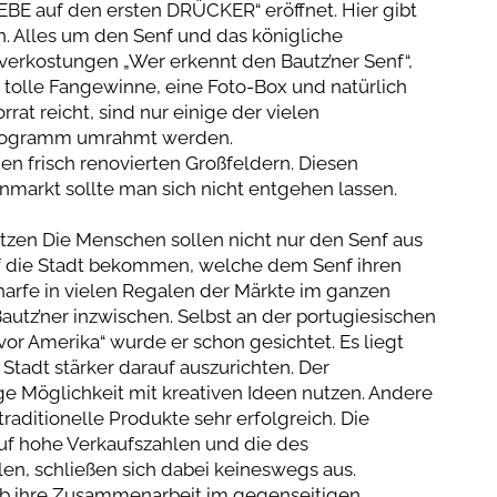
EBE auf den ersten DRÜCKER“ eröffnet. Hier gibt
n. Alles um den Senf und das königliche
verkostungen „Wer erkennt den Bautz’ner Senf“,
, tolle Fangewinne, eine Foto-Box und natürlich
rrat reicht, sind nur einige der vielen
programm umrahmt werden.
en frisch renovierten Großfeldern. Diesen
markt sollte man sich nicht entgehen lassen.
utzen Die Menschen sollen nicht nur den Senf aus
f die Stadt bekommen, welche dem Senf ihren
harfe in vielen Regalen der Märkte im ganzen
utz’ner inzwischen. Selbst an der portugiesischen
 vor Amerika“ wurde er schon gesichtet. Es liegt
Stadt stärker darauf auszurichten. Der
ge Möglichkeit mit kreativen Ideen nutzen. Andere
raditionelle Produkte sehr erfolgreich. Die
uf hohe Verkaufszahlen und die des
en, schließen sich dabei keineswegs aus.
b ihre Zusammenarbeit im gegenseitigen