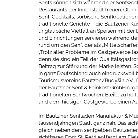
Senfs können sich während der Senfwoche
Restaurants der Innenstadt freuen. Ob mit
Senf-Cocktails, sorbische Senfkreationen
traditionelle Gerichte – die Bautzener 
unglaubliche Vielfalt an Speisen mit der
und Einrichtungen servieren während de
rund um den Senf, der als „Mittelscharfer
„Trotz aller Probleme im Gastgewerbe la
denn sie sind ein Teil der Qualitätsgastr
Beitrag zur Stärkung der Marke leisten. 
in ganz Deutschland auch eindrucksvoll b
Tourismusvereins Bautzen/Budyšin e.V., 
der Bautz‘ner Senf & Feinkost GmbH organi
traditionellen Senfwochen. Bleibt zu ho
und dem hiesigen Gastgewerbe einen Au
Im Bautz‘ner Senfladen Manufaktur & Mu
tausendjährigen Stadt ganz nah. Das sic
gleich neben dem senfgelben Bautzener 
sichtbaren Dom St. Petri entfernt am Fleis