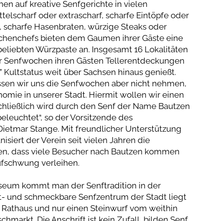
n auf kreative Senfgerichte in vielen
telscharf oder extrascharf, scharfe Eintöpfe oder
, scharfe Hasenbraten, würzige Steaks oder
Küchenchefs bieten dem Gaumen ihrer Gäste eine
 beliebten Würzpaste an. Insgesamt 16 Lokalitäten
r Senfwochen ihren Gästen Tellerentdeckungen
” Kultstatus weit über Sachsen hinaus genießt.
ssen wir uns die Senfwochen aber nicht nehmen,
onomie in unserer Stadt. Hiermit wollen wir einen
Schließlich wird durch den Senf der Name Bautzen
eleuchtet“, so der Vorsitzende des
Dietmar Stange. Mit freundlicher Unterstützung
siert der Verein seit vielen Jahren die
ffen, dass viele Besucher nach Bautzen kommen
fschwung verleihen.
seum kommt man der Senftradition in der
ht- und schmeckbare Senfzentrum der Stadt liegt
Rathaus und nur einen Steinwurf vom weithin
chmarkt. Die Anschrift ist kein Zufall, bilden Senf