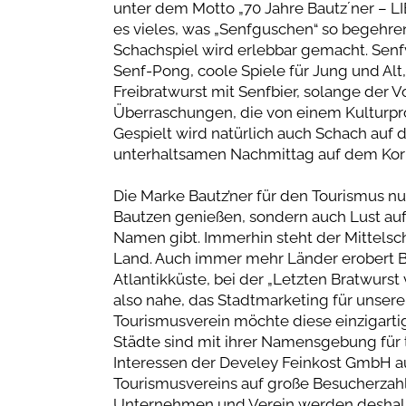
unter dem Motto „70 Jahre Bautz´ner – LI
es vieles, was „Senfguschen“ so begehre
Schachspiel wird erlebbar gemacht. Senf
Senf-Pong, coole Spiele für Jung und Alt
Freibratwurst mit Senfbier, solange der Vo
Überraschungen, die von einem Kultur
Gespielt wird natürlich auch Schach auf d
unterhaltsamen Nachmittag auf dem Korn
Die Marke Bautz’ner für den Tourismus n
Bautzen genießen, sondern auch Lust au
Namen gibt. Immerhin steht der Mittelsc
Land. Auch immer mehr Länder erobert Ba
Atlantikküste, bei der „Letzten Bratwurst
also nahe, das Stadtmarketing für unsere 
Tourismusverein möchte diese einzigarti
Städte sind mit ihrer Namensgebung für t
Interessen der Develey Feinkost GmbH a
Tourismusvereins auf große Besucherzahl
Unternehmen und Verein werden deshal