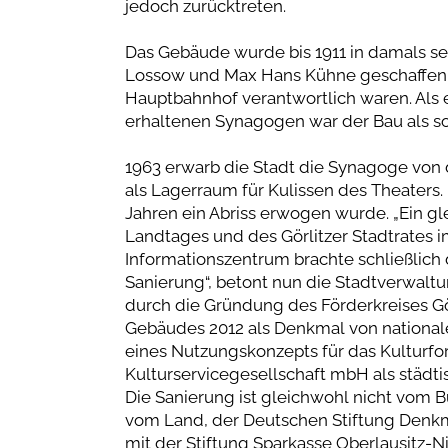
jedoch zurücktreten.
Das Gebäude wurde bis 1911 in damals se
Lossow und Max Hans Kühne geschaffen, 
Hauptbahnhof verantwortlich waren. Als 
erhaltenen Synagogen war der Bau als sol
1963 erwarb die Stadt die Synagoge von
als Lagerraum für Kulissen des Theaters. D
Jahren ein Abriss erwogen wurde. „Ein g
Landtages und des Görlitzer Stadtrates i
Informationszentrum brachte schließlich 
Sanierung“, betont nun die Stadtverwalt
durch die Gründung des Förderkreises Gör
Gebäudes 2012 als Denkmal von national
eines Nutzungskonzepts für das Kulturfor
Kulturservicegesellschaft mbH als städti
Die Sanierung ist gleichwohl nicht vom Bu
vom Land, der Deutschen Stiftung Denkm
mit der Stiftung Sparkasse Oberlausitz-N