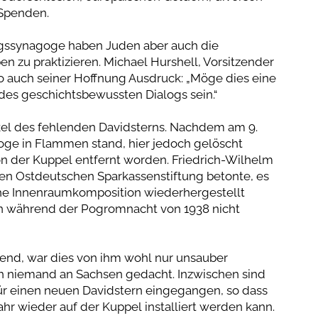
 Spenden.
agssynagoge haben Juden aber auch die
n zu praktizieren. Michael Hurshell, Vorsitzender
 auch seiner Hoffnung Ausdruck: „Möge dies eine
des geschichtsbewussten Dialogs sein.“
kel des fehlenden Davidsterns. Nachdem am 9.
oge in Flammen stand, hier jedoch gelöscht
on der Kuppel entfernt worden. Friedrich-Wilhelm
en Ostdeutschen Sparkassenstiftung betonte, es
sche Innenraumkomposition wiederhergestellt
en während der Pogromnacht von 1938 nicht
end, war dies von ihm wohl nur unsauber
och niemand an Sachsen gedacht. Inzwischen sind
ür einen neuen Davidstern eingegangen, so dass
ahr wieder auf der Kuppel installiert werden kann.