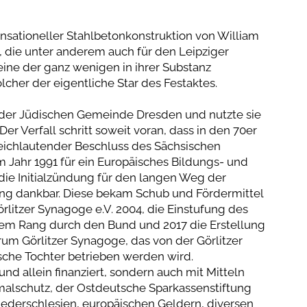
nsationeller Stahlbetonkonstruktion von William
die unter anderem auch für den Leipziger
eine der ganz wenigen in ihrer Substanz
cher der eigentliche Star des Festaktes.
 der Jüdischen Gemeinde Dresden und nutzte sie
er Verfall schritt soweit voran, dass in den 70er
leichlautender Beschluss des Sächsischen
m Jahr 1991 für ein Europäisches Bildungs- und
die Initialzündung für den langen Weg der
ung dankbar. Diese bekam Schub und Fördermittel
litzer Synagoge e.V. 2004, die Einstufung des
em Rang durch den Bund und 2017 die Erstellung
um Görlitzer Synagoge, das von der Görlitzer
sche Tochter betrieben werden wird.
nd allein finanziert, sondern auch mit Mitteln
alschutz, der Ostdeutsche Sparkassenstiftung
iederschlesien, europäischen Geldern, diversen