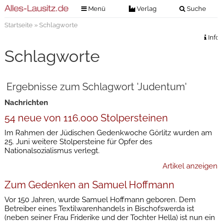
Menü
Verlag
Suche
Startseite
» Schlagworte
Nachrichten
Verlag
Info
Zeitungszustellung
Veranstaltungen
Schlagworte
Kontakt
Veranstaltungstickets
Impressum
Ergebnisse zum Schlagwort 'Judentum'
Anzeigenannahme
Nachrichten
Anzeigensuche
54 neue von 116.000 Stolpersteinen
Digitale Ausgaben
Im Rahmen der Jüdischen Gedenkwoche Görlitz wurden am
25. Juni weitere Stolpersteine für Opfer des
Nationalsozialismus verlegt.
Artikel anzeigen
Zum Gedenken an Samuel Hoffmann
Vor 150 Jahren, wurde Samuel Hoffmann geboren. Dem
Betreiber eines Textilwarenhandels in Bischofswerda ist
(neben seiner Frau Friderike und der Tochter Hella) ist nun ein