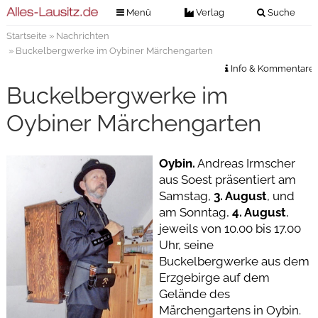
Menü
Verlag
Suche
Startseite
»
Nachrichten
Nachrichten
Verlag
» Buckelbergwerke im Oybiner Märchengarten
Zeitungszustellung
Veranstaltungen
Info & Kommentare
Kontakt
Buckelbergwerke im
Veranstaltungstickets
Impressum
Oybiner Märchengarten
Anzeigenannahme
Anzeigensuche
Oybin.
Andreas Irmscher
aus Soest präsentiert am
Digitale Ausgaben
Samstag,
3. August
, und
am Sonntag,
4. August
,
jeweils von 10.00 bis 17.00
Uhr, seine
Buckelbergwerke aus dem
Erzgebirge auf dem
Gelände des
Märchengartens in Oybin.