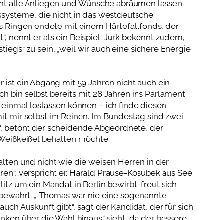
icht alle Anliegen und Wünsche abräumen lassen.
systeme, die nicht in das westdeutsche
s Ringen endete mit einem Härtefallfonds, der
“, nennt er als ein Beispiel. Jurk bekennt zudem,
iegs“ zu sein, „weil wir auch eine sichere Energie
 ist ein Abgang mit 59 Jahren nicht auch ein
 bin selbst bereits mit 28 Jahren ins Parlament
nmal loslassen können – ich finde diesen
it mir selbst im Reinen. Im Bundestag sind zwei
“, betont der scheidende Abgeordnete, der
Weißkeißel behalten möchte.
alten und nicht wie die weisen Herren in der
“, verspricht er. Harald Prause-Kosubek aus See,
itz um ein Mandat in Berlin bewirbt, freut sich
t bewahrt. „ Thomas war nie eine sogenannte
auch Auskunft gibt“, sagt der Kandidat, der für sich
Denken über die Wahl hinaus“ sieht, da der bessere