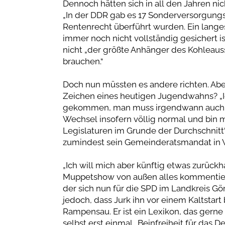
Dennoch hätten sich in all den Jahren n
„In der DDR gab es 17 Sonderversorgungs
Rentenrecht überführt wurden. Ein lange
immer noch nicht vollständig gesichert ist
nicht „der größte Anhänger des Kohleausst
brauchen.“
Doch nun müssten es andere richten. Aber
Zeichen eines heutigen Jugendwahns? „Ich
gekommen, man muss irgendwann auch ei
Wechsel insofern völlig normal und bin m
Legislaturen im Grunde der Durchschnitt
zumindest sein Gemeinderatsmandat in 
„Ich will mich aber künftig etwas zurückh
Muppetshow von außen alles kommentieren
der sich nun für die SPD im Landkreis Görl
jedoch, dass Jurk ihn vor einem Kaltstar
Rampensau. Er ist ein Lexikon, das gerne 
selbst erst einmal „Beinfreiheit für das 