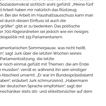
r Sozialdemokrat sichtlich wohl gefühlt: „Meine fünf
nd Arbeit haben mir natürlich das Rüstzeug
n. Bei der Arbeit im Haushaltsausschuss kann man
nd durch diesen Einfluss ist auch die
rößer“, gibt er zu bedenken. Das politische
er 700 Abgeordneten sei jedoch wie ein riesiges
spolitik mit 119 Parlamentariern.
arlamentarischen Sommerpause, was nicht heißt,
n“, sagt Jurk über die letzten Wochen seines
 Parlamentssitzung, die letzte
ar noch einmal gefüllt mit Themen, die am Ende
ussten“, verrät er, während ihn sein einstiger
 Abschied umarmt: „Er war im Bundespräsidialamt
aben“, erläutert Jurk schmunzelnd. „Habermann
der deutschen Sprache empfohlen“, sagt der
mechaniker stets stil- und etikettensicher auf dem