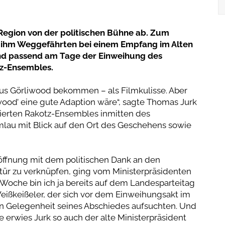
 Region von der politischen Bühne ab. Zum
ihm Weggefährten bei einem Empfang im Alten
nd passend am Tage der Einweihung des
tz-Ensembles.
mbus Görliwood bekommen – als Filmkulisse. Aber
iwood’ eine gute Adaption wäre“, sagte Thomas Jurk
vierten Rakotz-Ensembles inmitten des
au mit Blick auf den Ort des Geschehens sowie
röffnung mit dem politischen Dank an den
ür zu verknüpfen, ging vom Ministerpräsidenten
e Woche bin ich ja bereits auf dem Landesparteitag
eißkeißeler, der sich vor dem Einweihungsakt im
 in Gelegenheit seines Abschiedes aufsuchten. Und
e erwies Jurk so auch der alte Ministerpräsident