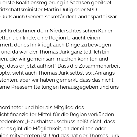
 erste Koalitionsregierung in Sachsen gebildet
rtschaftsminister Martin Dulig oder SPD-
e Jurk auch Generalsekretär der Landespartei war.
hael Kretschmer dem Niederschlesischen Kurier
ter: „Ich finde, eine Region braucht einen
mmert, der es hinkriegt auch Dinge zu bewegen –
und da war der Thomas Jurk ganz toll! Ich bin
ingen, die wir gemeinsam machen konnten und
g, dass er jetzt aufhört.“ Dass die Zusammenarbeit
ppte, sieht auch Thomas Jurk selbst so: „Anfangs
tohlen, aber wir haben gemerkt, dass das nicht
insame Pressemitteilungen herausgegeben und uns
rdneter und hier als Mitglied des
cht finanzieller Mittel für die Region verkünden
bedenken: „Haushaltsausschuss heißt nicht, dass
r es gibt die Möglichkeit, an der einen oder
ion mitvertreten ist. Und das hat der Thomas Jurk