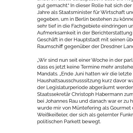
gut gemacht.“ In dieser Rolle hat sich de
Jahre als Staatsminister für Wirtschaft u
gegeben, um in Berlin bestehen zu könne
sehr tief in die Fachgebiete eindringen u
Aufmerksamkeit in der Berichterstattung g
Geschäft in der Hauptstadt mit seinen üb
Raumschiff gegenüber der Dresdner Lande
„Wir sind nun seit einer Woche in der p
dass es jetzt keine Termine mehr anstehe
Mandats. „Ende Juni hatten wir die letzte
Haushaltsausschusssitzung kurz davor w
der Legislaturperiode abgeräumt werden m
Staatssekretär Christoph Habermann zum
bei Johannes Rau und danach war er zu h
wurde mir von Müntefering als Gourmet 
Weißkeißeler, der sich als gelernter Funk
politischen Parkett bewegt.