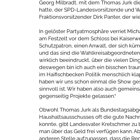
Georg Milbradt, mit dem Thomas Jurk die
hatte, der SPD-Landesvorsitzende und Wi
Fraktionsvorsitzender Dirk Panter, der wi
In gelöster Partyatmosphäre verriet Mic
am Festzelt vor dem Schloss bei Kaiserwet
Schutzpatron, einen Anwalt, der sich kü
und das sind die Wahlkreisabgeordneten 
wirklich beeindruckt, über die vielen D
deswegen bin ich auch ein bisschen trauri
im Haifischbecken Politik menschlich kla
haben wir uns schon einmal die Show ges
sinnvoll ist. Wir haben also auch geme
gegenseitig Projekte gelassen.“
Obwohl Thomas Jurk als Bundestagsabgeo
Haushaltsausschusses oft die gute Nachri
konnte, gibt Landesvater Kretschmer zu 
man über das Geld frei verfügen kann. Abe
anderen Stelle aufzupassen, dass die Reg