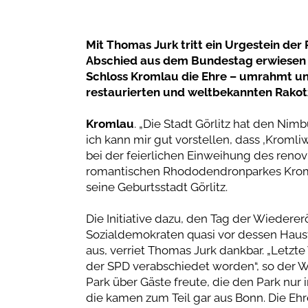
Mit Thomas Jurk tritt ein Urgestein der
Abschied aus dem Bundestag erwiesen 
Schloss Kromlau die Ehre – umrahmt u
restaurierten und weltbekannten Rako
Kromlau
. „Die Stadt Görlitz hat den Ni
ich kann mir gut vorstellen, dass ‚Kroml
bei der feierlichen Einweihung des reno
romantischen Rhododendronparkes Kroml
seine Geburtsstadt Görlitz.
Die Initiative dazu, den Tag der Wiedere
Sozialdemokraten quasi vor dessen Haust
aus, verriet Thomas Jurk dankbar. „Letzt
der SPD verabschiedet worden“, so der W
Park über Gäste freute, die den Park nur
die kamen zum Teil gar aus Bonn. Die Ehr