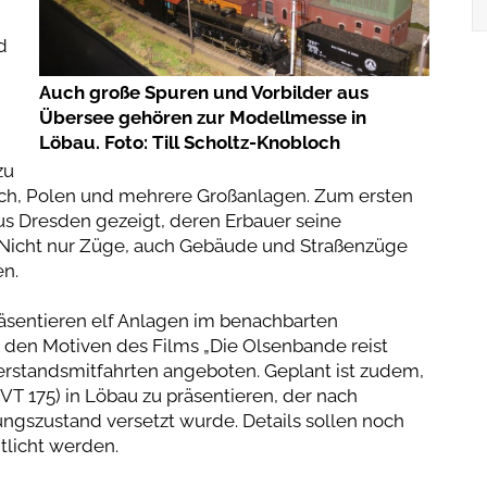
d
Auch große Spuren und Vorbilder aus
Übersee gehören zur Modellmesse in
Löbau. Foto: Till Scholtz-Knobloch
zu
ich, Polen und mehrere Großanlagen. Zum ersten
s Dresden gezeigt, deren Erbauer seine
. Nicht nur Züge, auch Gebäude und Straßenzüge
en.
äsentieren elf Anlagen im benachbarten
 den Motiven des Films „Die Olsenbande reist
rerstandsmitfahrten angeboten. Geplant ist zudem,
VT 175) in Löbau zu präsentieren, der nach
ngszustand versetzt wurde. Details sollen noch
ntlicht werden.