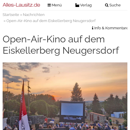
Menü
Verlag
Suche
Startseite
»
Nachrichten
Nachrichten
Verlag
» Open-Air-Kino auf dem Eiskellerberg Neugersdorf
Zeitungszustellung
Veranstaltungen
Info & Kommentare
Kontakt
Open-Air-Kino auf dem
Veranstaltungstickets
Impressum
Eiskellerberg Neugersdorf
Anzeigenannahme
Anzeigensuche
Digitale Ausgaben