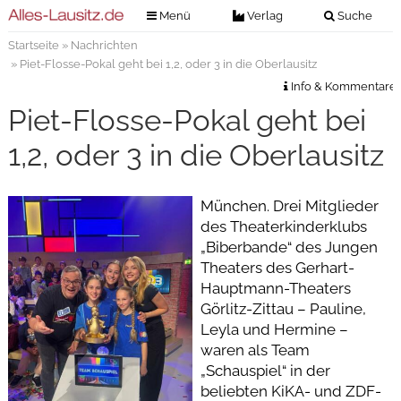
Menü
Verlag
Suche
Startseite
»
Nachrichten
Nachrichten
Verlag
» Piet-Flosse-Pokal geht bei 1,2, oder 3 in die Oberlausitz
Zeitungszustellung
Veranstaltungen
Info & Kommentare
Kontakt
Piet-Flosse-Pokal geht bei
Veranstaltungstickets
Impressum
1,2, oder 3 in die Oberlausitz
Anzeigenannahme
Anzeigensuche
München. Drei Mitglieder
des Theaterkinderklubs
Digitale Ausgaben
„Biberbande“ des Jungen
Theaters des Gerhart-
Hauptmann-Theaters
Görlitz-Zittau – Pauline,
Leyla und Hermine –
waren als Team
„Schauspiel“ in der
beliebten KiKA- und ZDF-