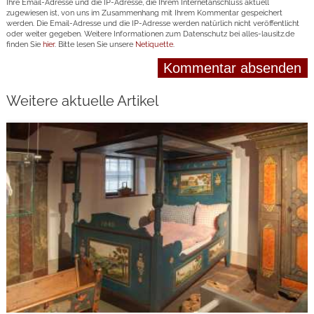
Ihre Email-Adresse und die IP-Adresse, die Ihrem Internetanschluss aktuell
zugewiesen ist, von uns im Zusammenhang mit Ihrem Kommentar gespeichert
werden. Die Email-Adresse und die IP-Adresse werden natürlich nicht veröffentlicht
oder weiter gegeben. Weitere Informationen zum Datenschutz bei alles-lausitz.de
finden Sie
hier
. Bitte lesen Sie unsere
Netiquette
.
Weitere aktuelle Artikel
weiterlesen