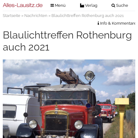
Menü
Verlag
Suche
Startseite
»
Nachrichten
» Blaulichttreffen Rothenburg auch 2021
Nachrichten
Verlag
Info & Kommentare
Zeitungszustellung
Veranstaltungen
Blaulichttreffen Rothenburg
Kontakt
Veranstaltungstickets
auch 2021
Impressum
Anzeigenannahme
Anzeigensuche
Digitale Ausgaben