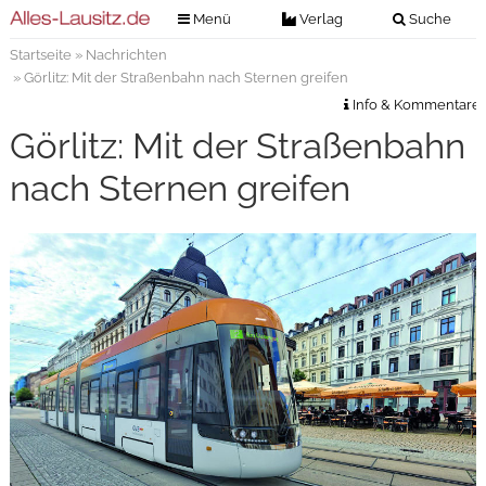
Menü
Verlag
Suche
Startseite
»
Nachrichten
Nachrichten
Verlag
» Görlitz: Mit der Straßenbahn nach Sternen greifen
Zeitungszustellung
Veranstaltungen
Info & Kommentare
Kontakt
Görlitz: Mit der Straßenbahn
Veranstaltungstickets
Impressum
nach Sternen greifen
Anzeigenannahme
Anzeigensuche
Digitale Ausgaben