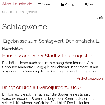
Menü
Verlag
Suche
Startseite
» Schlagworte
Nachrichten
Verlag
Info
Zeitungszustellung
Veranstaltungen
Schlagworte
Kontakt
Veranstaltungstickets
Impressum
Ergebnisse zum Schlagwort 'Denkmalschutz'
Anzeigenannahme
Nachrichten
Anzeigensuche
Hausfassade in der Stadt Zittau eingestürzt
Digitale Ausgaben
Das hätte sicher auch schlimmer ausgehen können: Am
Gebäude Mandauer Berg 4 in der Zittauer Innenstadt ist am
vergangenen Samstag die rückwärtige Fassade eingestürzt.
Artikel anzeigen
Bringt er Breslau Gabeljürge zurück?
Dr. Tomasz Sielicki hat sich auf die Spuren eines längst
verschwundenen Brunnens begeben. Kommt dieser mit
seiner Hilfe wieder zurück ins Stadtbild? Der Historiker