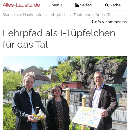
Menü
Verlag
Suche
Startseite
»
Nachrichten
» Lehrpfad als I-Tüpfelchen für das Tal
Nachrichten
Verlag
Info & Kommentare
Zeitungszustellung
Veranstaltungen
Lehrpfad als I-Tüpfelchen
Kontakt
Veranstaltungstickets
für das Tal
Impressum
Anzeigenannahme
Anzeigensuche
Digitale Ausgaben