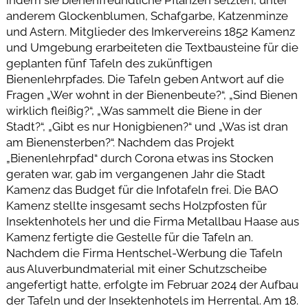
indem sie bienenfreundliche Pflanzen setzten, unter
anderem Glockenblumen, Schafgarbe, Katzenminze
und Astern. Mitglieder des Imkervereins 1852 Kamenz
und Umgebung erarbeiteten die Textbausteine für die
geplanten fünf Tafeln des zukünftigen
Bienenlehrpfades. Die Tafeln geben Antwort auf die
Fragen „Wer wohnt in der Bienenbeute?“, „Sind Bienen
wirklich fleißig?“, „Was sammelt die Biene in der
Stadt?“, „Gibt es nur Honigbienen?“ und „Was ist dran
am Bienensterben?“. Nachdem das Projekt
„Bienenlehrpfad“ durch Corona etwas ins Stocken
geraten war, gab im vergangenen Jahr die Stadt
Kamenz das Budget für die Infotafeln frei. Die BAO
Kamenz stellte insgesamt sechs Holzpfosten für
Insektenhotels her und die Firma Metallbau Haase aus
Kamenz fertigte die Gestelle für die Tafeln an.
Nachdem die Firma Hentschel-Werbung die Tafeln
aus Aluverbundmaterial mit einer Schutzscheibe
angefertigt hatte, erfolgte im Februar 2024 der Aufbau
der Tafeln und der Insektenhotels im Herrental. Am 18.